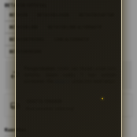
dari
the
5
BETA138 OFFICIAL
bintang,
images
nilai
BETA138
BETA138 LOGIN
BETA138 DAFTAR
gallery
rating
rata-
BETA138 LINK
BETA138 LINK ALTERNATIF
rata.
Read
13
BETA138 PROMO
LINK ALTERNATIF
Reviews.
Tautan
BETA138 RESMI
halaman
yang
sama.
Pengembalian:
Gratis dan Mudah untuk item
tertentu dalam waktu 7 hari setelah
pembelian. Klik
disini
untuk info lebih lanjut.
GRATIS ONGKIR
Buat pesanan sekarang!
Kuantitas