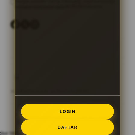
Dengan memilih "Daftar Sekarang", saya menyetujui
kebijakan keamanan data
BETA138 Indonesia
BETA138 LINK
BETA138 LINK ALTERNATIF
BETA138 PROMO
LINK ALTERNATIF
2026 © BETA138.COM. ALL RIGHTS RESERVED.
LOGIN
© tebuishere
DAFTAR
Slot 1000 terbaik di Indonesia