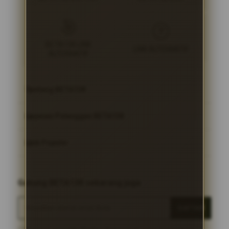
BETA138 LINK
LINK ALTERNATIF
ALTERNATIF
Tentang BETA138
Layanan Pelanggan BETA138
BETA138
BETA138 LOGIN
Link Populer
FAQ
BETA138 DAFTAR
BETA138 Bonus
BETA138
Gabung BETA138 sekarang juga
BETA138 LINK ALTERNATIF
BETA138 Live Chat
BETA138 LOGIN
DAFTAR
Sitemap
BETA138 DAFTAR