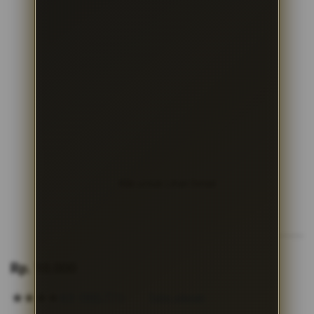
Klik untuk Lihat Detail
Skip
to
Rp. 10.000
the
beginning
4.9
(995.771)
Tulis ulasan
4.5
of