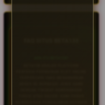
FAQ SITUS BETA138
APA ITU BETA138?
BETA138 ADALAH PLATFORM
PENYEDIA PERMAINAN SLOT ONLINE
TERPERCAYA YANG MENAWARKAN
AKSES KE BERBAGAI JENIS GAME
DENGAN TINGKAT KEMENANGAN
TINGGI ATAU GACOR. KAMI FOKUS
MEMBERIKAN PENGALAMAN BERMAIN